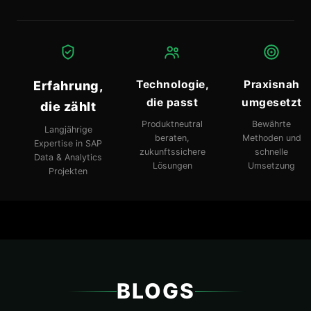
Technologie,
Praxisnah
Erfahrung,
die passt
umgesetzt
die zählt
Produktneutral
Bewährte
Langjährige
beraten,
Methoden und
Expertise in SAP
zukunftssichere
schnelle
Data & Analytics
Lösungen
Umsetzung
Projekten
BLOGS