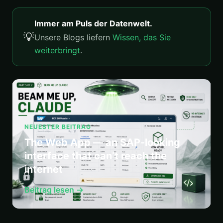
Immer am Puls der Datenwelt.
💡
Unsere Blogs liefern
Wissen, das Sie
weiterbringt
.
NEUESTER BEITRAG
The Web App — an SAP-looking
interface that can’t reach the
internet
Beitrag lesen →