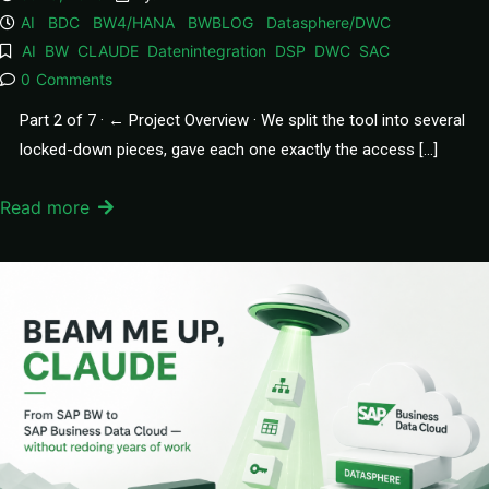
AI
BDC
BW4/HANA
BWBLOG
Datasphere/DWC
AI
BW
CLAUDE
Datenintegration
DSP
DWC
SAC
0
Comments
Part 2 of 7 · ← Project Overview · We split the tool into several
locked-down pieces, gave each one exactly the access […]
Read more