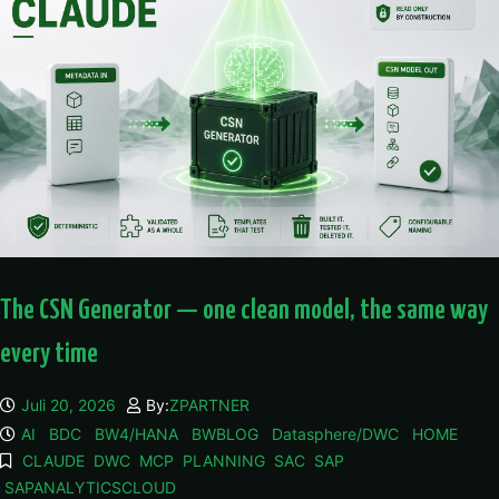
The CSN Generator — one clean model, the same way
every time
Juli 20, 2026
By:
ZPARTNER
AI
BDC
BW4/HANA
BWBLOG
Datasphere/DWC
HOME
CLAUDE
DWC
MCP
PLANNING
SAC
SAP
SAPANALYTICSCLOUD