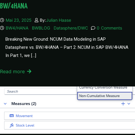
BW/4HANA
Mai 23, 2025
By:
Julian Haase
BW4/HANA
BWBLOG
Datasphere/DWC
0
Comments
Breaking New Ground: NCUM Data Modeling in SAP
Datasphere vs. BW/4HANA – Part 2: NCUM in SAP BW/4HANA
In Part 1, we […]
Read more