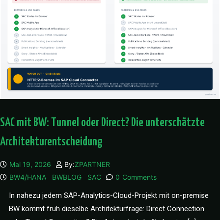
SAC mit BW: Tunnel oder Direct? Die unterschätzte
Architekturentscheidung
Mai 19, 2026
By:
ZPARTNER
BW4/HANA
BWBLOG
SAC
0
Comments
In nahezu jedem SAP-Analytics-Cloud-Projekt mit on-premise
BW kommt früh dieselbe Architekturfrage: Direct Connection