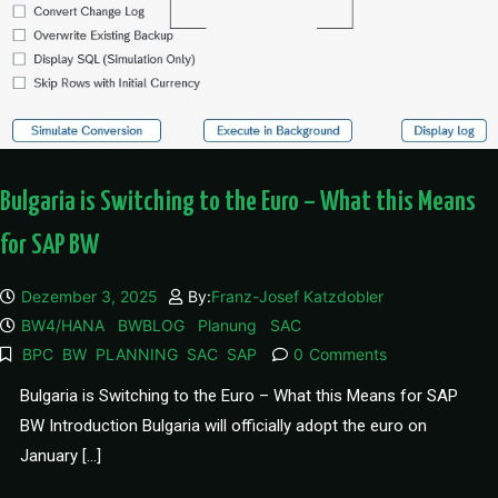
Bulgaria is Switching to the Euro – What this Means
for SAP BW
Dezember 3, 2025
By:
Franz-Josef Katzdobler
BW4/HANA
BWBLOG
Planung
SAC
BPC
BW
PLANNING
SAC
SAP
0
Comments
Bulgaria is Switching to the Euro – What this Means for SAP
BW Introduction Bulgaria will officially adopt the euro on
January […]