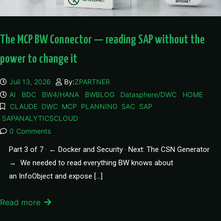
The MCP BW Connector — reading SAP without the
power to change it
Juli 13, 2026
By:
ZPARTNER
AI
BDC
BW4/HANA
BWBLOG
Datasphere/DWC
HOME
CLAUDE
DWC
MCP
PLANNING
SAC
SAP
SAPANALYTICSCLOUD
0
Comments
Part 3 of 7 · ← Docker and Security · Next: The CSN Generator
→ We needed to read everything BW knows about
an InfoObject and expose […]
Read more