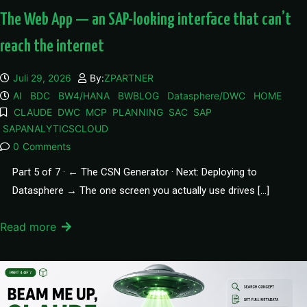
The Web App — an SAP-looking interface that can’t
reach the internet
Juli 29, 2026
By:
ZPARTNER
AI
BDC
BW4/HANA
BWBLOG
Datasphere/DWC
HOME
CLAUDE
DWC
MCP
PLANNING
SAC
SAP
SAPANALYTICSCLOUD
0
Comments
Part 5 of 7 · ← The CSN Generator · Next: Deploying to
Datasphere → The one screen you actually use drives […]
Read more