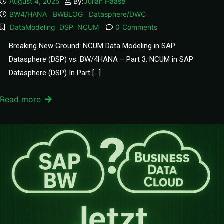
August 4, 2025
By:
Julian Haase
BW4/HANA
BWBLOG
Datasphere/DWC
DataModeling
DSP
NCUM
0
Comments
Breaking New Ground: NCUM Data Modeling in SAP
Datasphere (DSP) vs. BW/4HANA – Part 3: NCUM in SAP
Datasphere (DSP) In Part […]
Read more