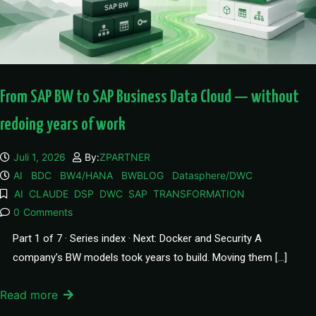
From SAP BW to SAP Business Data Cloud — without
redoing years of work
Juli 1, 2026
By:
ZPARTNER
AI
BDC
BW4/HANA
BWBLOG
Datasphere/DWC
AI
CLAUDE
DSP
DWC
SAP
TRANSFORMATION
0
Comments
Part 1 of 7 · Series index · Next: Docker and Security A
company’s BW models took years to build. Moving them […]
Read more