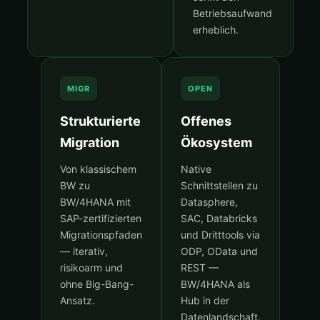
Betriebsaufwand
erheblich.
MIGR
OPEN
Strukturierte
Offenes
Migration
Ökosystem
Von klassischem
Native
BW zu
Schnittstellen zu
BW/4HANA mit
Datasphere,
SAP-zertifizierten
SAC, Databricks
Migrationspfaden
und Dritttools via
— iterativ,
ODP, OData und
risikoarm und
REST —
ohne Big-Bang-
BW/4HANA als
Ansatz.
Hub in der
Datenlandschaft.