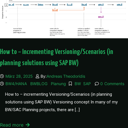
How to – Incrementing Versioning/Scenarios (in
planning solutions using SAP BW)
März 28, 2025
By:
Andreas Theodoridis
BW4/HANA
BWBLOG
Planung
BW
SAP
0
Comments
How to – incrementing Versioning/Scenarios (in planning
solutions using SAP BW) Versioning concept In many of my
BW/SAC Planning projects, there are […]
Read more