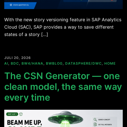
With the new story versioning feature in SAP Analytics
Cloud (SAC), SAP provides a way to save different
states of a story […]
JULI 20, 2026
AI
,
BDC
,
BW4/HANA
,
BWBLOG
,
DATASPHERE/DWC
,
HOME
The CSN Generator — one
clean model, the same way
every time