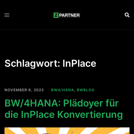
Zum
Inhalt
springen
Schlagwort:
InPlace
NOVEMBER 6, 2023
BW4/HANA
,
BWBLOG
BW/4HANA: Plädoyer für
die InPlace Konvertierung