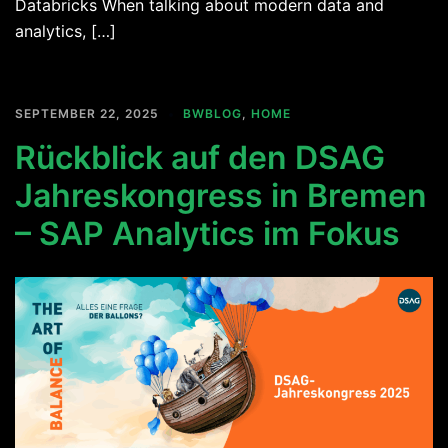
Databricks When talking about modern data and
analytics, […]
SEPTEMBER 22, 2025
BWBLOG
,
HOME
Rückblick auf den DSAG
Jahreskongress in Bremen
– SAP Analytics im Fokus