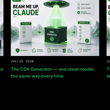
JULI 20, 2026
J
ce
The CSN Generator — one clean model,
T
the same way every time
w