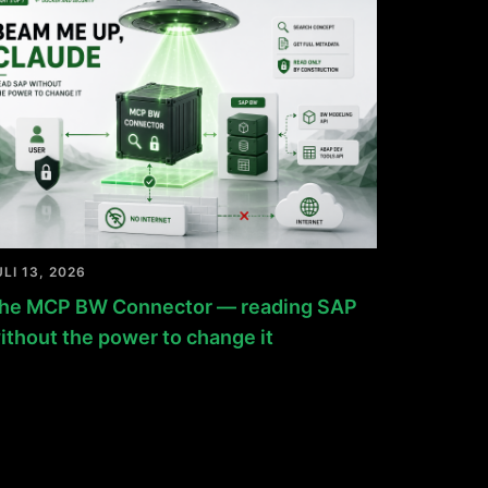
ULI 13, 2026
he MCP BW Connector — reading SAP
ithout the power to change it