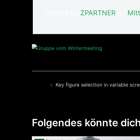
Posted by
ZPARTNER
on
Mit
Beitragsnavigation
Key figure selection in variable scr
Folgendes könnte dich