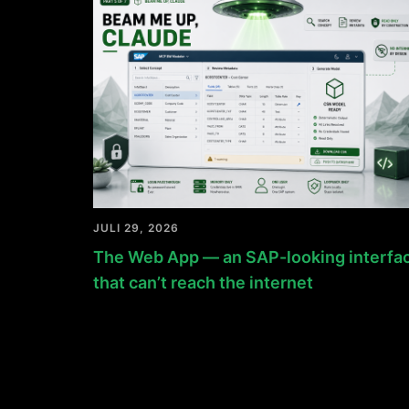
JULI 29, 2026
The Web App — an SAP-looking interfa
that can’t reach the internet