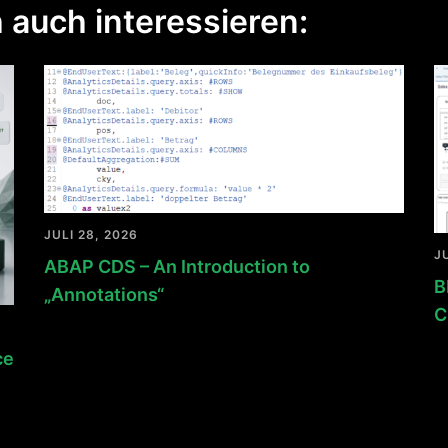
 auch interessieren:
JULI 28, 2026
J
ABAP CDS – An Introduction to
B
„Annotations“
C
ce