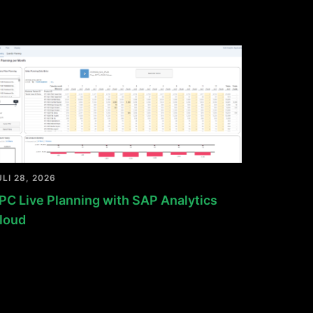
ULI 28, 2026
PC Live Planning with SAP Analytics
loud