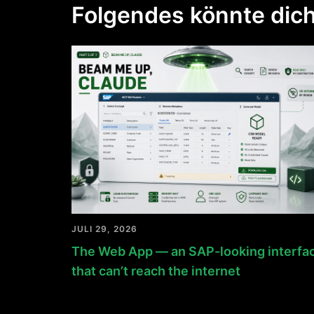
Folgendes könnte dich
JULI 29, 2026
The Web App — an SAP-looking interfa
that can’t reach the internet